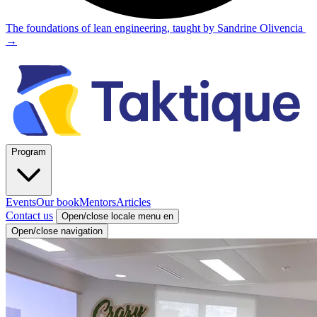
The foundations of lean engineering, taught by Sandrine Olivencia
→
Program
Events
Our book
Mentors
Articles
Contact us
Open/close locale menu
en
Open/close navigation