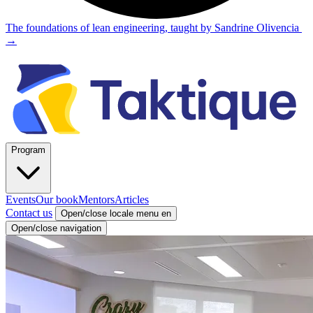
The foundations of lean engineering, taught by Sandrine Olivencia
→
Program
Events
Our book
Mentors
Articles
Contact us
Open/close locale menu
en
Open/close navigation